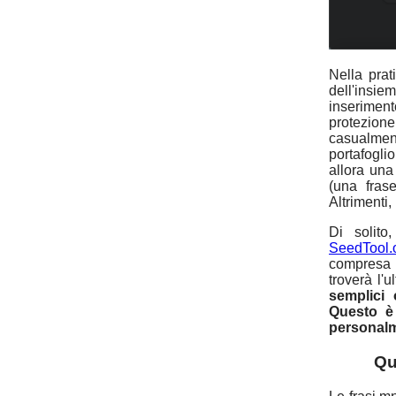
Nella prat
dell'insie
inserimento
protezione
casualmen
portafoglio
allora una
(una fras
Altrimenti,
Di solito
SeedTool.
compresa t
troverà l'
semplici
Questo è 
personalm
Qu