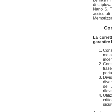
Le frasi m
di criptov
Nano S, Tr
assicurati
Memorizzan
Com
La corret
garantire 
Conse
metal
incen
Conse
frase
porta
Divis
diver
dei l
rilev
Utili
critt
sicur