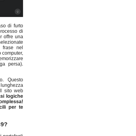
so di furto
processo di
or offre una
selezionate
 frase nel
uo computer,
memorizzare
ga persa).
io. Questo
 lunghezza
Il sito web
asi logiche
omplessa!
ili per te
39?