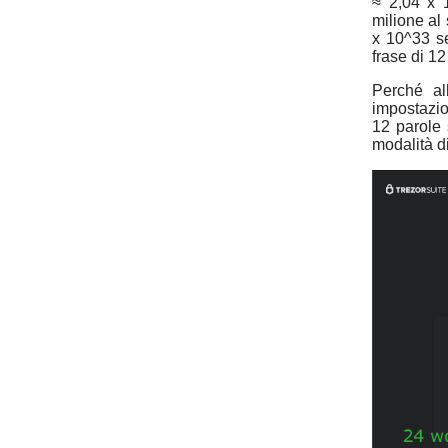
≈ 2,04 x 
milione al
x 10^33 se
frase di 12
Perché al
impostazio
12 parole 
modalità di