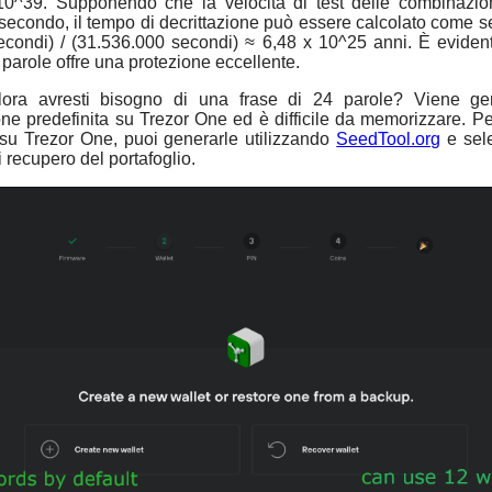
10^39. Supponendo che la velocità di test delle combinazion
 secondo, il tempo di decrittazione può essere calcolato come s
condi) / (31.536.000 secondi) ≈ 6,48 x 10^25 anni. È evide
 parole offre una protezione eccellente.
lora avresti bisogno di una frase di 24 parole? Viene ge
ne predefinita su Trezor One ed è difficile da memorizzare. Per
su Trezor One, puoi generarle utilizzando
SeedTool.org
e sele
 recupero del portafoglio.