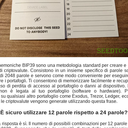
nemoniche BIP39 sono una metodologia standard per creare e
 di criptovalute. Consistono in un insieme specifico di parole s
 di 2048 parole e servono come modo conveniente per eseguir
are i portafogli. Ti consentono di memorizzare facilmente e recup
aso di perdita di accesso al portafoglio o danni al dispositivo. 
non è legata al tuo portafoglio (software o hardware). 
a su qualsiasi altro portafoglio come Exodus, Trezor, Ledger, ec
r le criptovalute vengono generate utilizzando questa frase.
È sicuro utilizzare 12 parole rispetto a 24 parole?
a risposta è sì. Il numero di possibili combinazioni per 12 paro