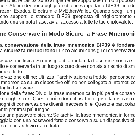
nemoniche BIP39 sono ampiamente supportate in molti popolari
alute. Alcuni dei portafogli più noti che supportano BIP39 inclu
ezor, Exodus, Electrum e MyEtherWallet. Quando scegli un p
 che supporti lo standard BIP39 (proposta di miglioramento d
do una singola frase, avrai accesso a tutte le tue criptovalute.
e Conservare in Modo Sicuro la Frase Mnemon
ta conservazione della frase mnemonica BIP39 è fondam
la sicurezza dei tuoi fondi.
Ecco alcuni consigli di conservazio
rvazione fisica: Si consiglia di annotare la frase mnemonica su
lo e conservarla in un luogo sicuro dove non sia a rischio di sm
dio o furto.
rvazione offline: Utilizza l'"archiviazione a freddo" per conserv
 mnemonica su un dispositivo offline non collegato a Internet, 
foglio hardware.
ione della frase: Dividi la frase mnemonica in più parti e conser
si luoghi sicuri. Questo può ridurre il rischio di perdita nel caso 
uoghi di conservazione diventi inaccessibile. Questo è particol
ante per frasi più lunghe.
zza una password sicura: Se archivi la frase mnemonica in format
oggiala con una password forte e conservala su un dispositivo el
o o in un archivio dati cifrato.