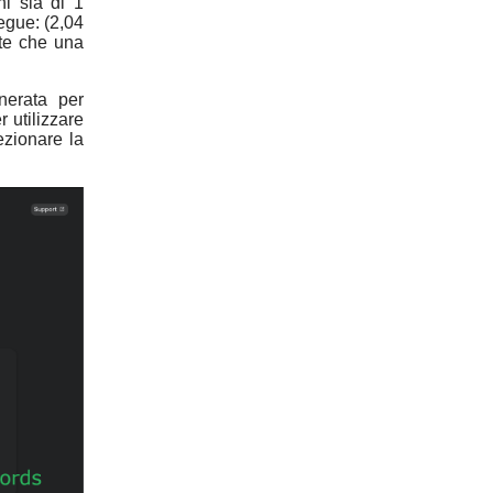
i sia di 1
egue: (2,04
nte che una
nerata per
 utilizzare
zionare la