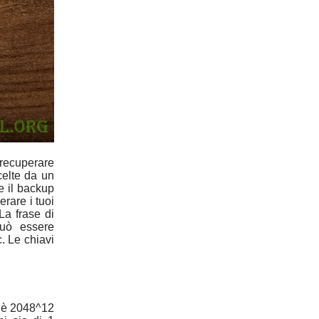
 recuperare
celte da un
e il backup
erare i tuoi
La frase di
Può essere
c. Le chiavi
le è 2048^12