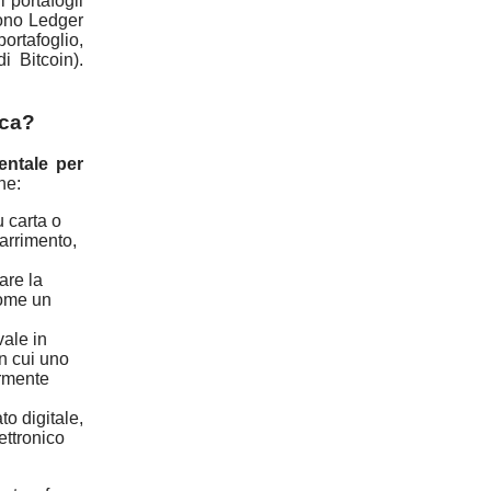
 portafogli
dono Ledger
ortafoglio,
i Bitcoin).
ica?
entale per
ne:
 carta o
arrimento,
are la
come un
vale in
in cui uno
armente
o digitale,
ettronico