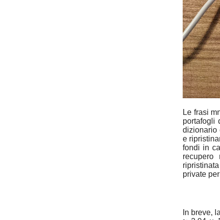
Le frasi m
portafogli
dizionario
e ripristin
fondi in c
recupero 
ripristinat
private pe
In breve, l