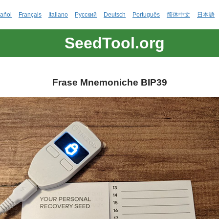
añol
Français
Italiano
Русский
Deutsch
Português
简体中文
日本語
SeedTool.org
Frase Mnemoniche BIP39