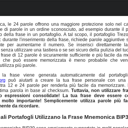
ica, le 24 parole offrono una maggiore protezione solo nel ca
me di parole in un ordine sconosciuto, ad esempio durante il 
 della frase in un portafoglio. A tal scopo, il portafoglio Trez
: durante l'inserimento della frase, richiede parole aggiuntive 
te per aumentarne il numero. Se inserisci direttamente la
 senza utilizzare una tastiera o se sei sicuro della pulizia del t
 frase di 12 parole è sicuramente sufficiente e più facile da 
e che può essere memorizzata è meno probabile che ven
 utilizza più parole.
, la frase viene generata automaticamente dal portafogl
org
può aiutarti a creare la tua frase personale con una
ra 12 e 24 parole per renderla più facile da memorizzare. 
ultima parola in base al checksum.
Tuttavia, non utilizzare fr
 o espressioni consolidate! La tua frase deve essere c
molto importante! Semplicemente utilizza parole più fac
ente da ricordare.
ali Portafogli Utilizzano la Frase Mnemonica BIP